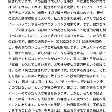
隠されています。車の合鍵作成という仕事は、単に溝を削る作業で
はありません。それは、閉ざされた扉と沈黙したコンピュータとい
う巨大なパズルを、知恵と技術で解き明かす作業なのです。 現代
の車の合鍵作成現場において、私たちの主力武器はヤスリではなく
ノートパソコンや専用のプログラミング端末です。まず、鍵穴をス
コープで覗き込み、内部のピンの高さを読み取って物理的な鍵を削
り出します。しかし、これで終わりではありません。ここからが真
の戦いです。車両の通信ポート（OBD2コネクタ）に端末を接続
し、車両側のコンピュータと対話を開始します。セキュリティの壁
を一段ずつ突破し、新しい鍵のデータを学習させる。この時、誤っ
た操作をすればコンピュータがロックされ、車は二度と目覚めない
「文鎮」と化してしまいます。お客様が支払う数万円という値段に
は、この「失敗が許されない極限の作業」に対する責任料と、それ
を可能にするための数百万、数千万という設備投資が含まれている
のです。 現場でよく耳にするのは「ディーラーに行けばもっと安
いのではないか」という不安の声です。確かに、時間があるならデ
ィーラーの方が安く済む場合もあります。しかし、私たちの価値
は、その場ですべてを完結させ、お客様をその夜のうちに自宅へ帰
すことにあります。レッカーを手配し、数日間車を預け、不便な思
いをすることの「代償」を考えれば、私たちが提示する金額は決し