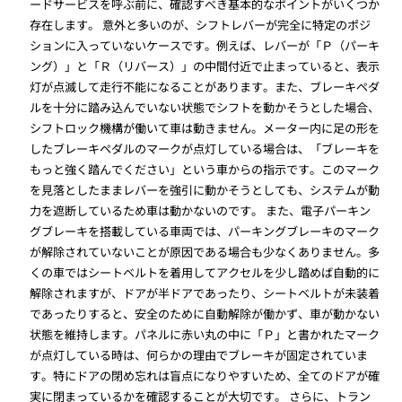
ードサービスを呼ぶ前に、確認すべき基本的なポイントがいくつか
存在します。 意外と多いのが、シフトレバーが完全に特定のポジ
ションに入っていないケースです。例えば、レバーが「Ｐ（パーキ
ング）」と「Ｒ（リバース）」の中間付近で止まっていると、表示
灯が点滅して走行不能になることがあります。また、ブレーキペダ
ルを十分に踏み込んでいない状態でシフトを動かそうとした場合、
シフトロック機構が働いて車は動きません。メーター内に足の形を
したブレーキペダルのマークが点灯している場合は、「ブレーキを
もっと強く踏んでください」という車からの指示です。このマーク
を見落としたままレバーを強引に動かそうとしても、システムが動
力を遮断しているため車は動かないのです。 また、電子パーキン
グブレーキを搭載している車両では、パーキングブレーキのマーク
が解除されていないことが原因である場合も少なくありません。多
くの車ではシートベルトを着用してアクセルを少し踏めば自動的に
解除されますが、ドアが半ドアであったり、シートベルトが未装着
であったりすると、安全のために自動解除が働かず、車が動かない
状態を維持します。パネルに赤い丸の中に「Ｐ」と書かれたマーク
が点灯している時は、何らかの理由でブレーキが固定されていま
す。特にドアの閉め忘れは盲点になりやすいため、全てのドアが確
実に閉まっているかを確認することが大切です。 さらに、トラン