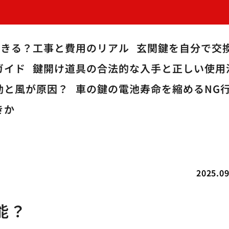
できる？工事と費用のリアル
玄関鍵を自分で交
ガイド
鍵開け道具の合法的な入手と正しい使用
動と風が原因？
車の鍵の電池寿命を縮めるNG
きか
2025.09
能？