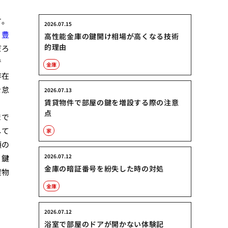
す。
2026.07.15
。
豊
高性能金庫の鍵開け相場が高くなる技術
的理由
だろ
で
金庫
存在
を怠
2026.07.13
賃貸物件で部屋の鍵を増設する際の注意
点
まで
して
家
類の
2026.07.12
、鍵
金庫の暗証番号を紛失した時の対処
貸物
金庫
2026.07.12
浴室で部屋のドアが開かない体験記