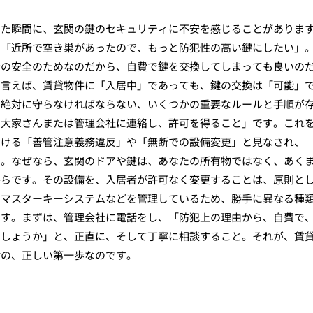
した瞬間に、玄関の鍵のセキュリティに不安を感じることがありま
」「近所で空き巣があったので、もっと防犯性の高い鍵にしたい」
分の安全のためなのだから、自費で鍵を交換してしまっても良いの
ら言えば、賃貸物件に「入居中」であっても、鍵の交換は「可能」
、絶対に守らなければならない、いくつかの重要なルールと手順が
、大家さんまたは管理会社に連絡し、許可を得ること」です。これ
おける「善管注意義務違反」や「無断での設備変更」と見なされ、
す。なぜなら、玄関のドアや鍵は、あなたの所有物ではなく、あく
からです。その設備を、入居者が許可なく変更することは、原則と
のマスターキーシステムなどを管理しているため、勝手に異なる種
ます。まずは、管理会社に電話をし、「防犯上の理由から、自費で
でしょうか」と、正直に、そして丁寧に相談すること。それが、賃
対の、正しい第一歩なのです。