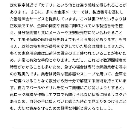
定の数字付近で「カチリ」という他とは違う感触を得られることが
あります。 さらに、多くの金庫メーカーでは、製造番号を基にし
た番号照会サービスを提供しています。これは裏ワザというよりは
正攻法ですが、金庫の側面や背面に刻印されている製造番号を控
え、身分証明書と共にメーカーや正規販売店に問い合わせること
で、工場出荷時の暗証番号を教えてもらえる場合があります。もち
ろん、以前の持ち主が番号を変更していた場合は機能しませんが、
多くの家庭用金庫は出荷時の設定のまま使われていることが多いた
め、非常に有効な手段となります。ただし、これには数週間程度の
時間がかかることも多いため、急ぎの場合は専門の解錠業者を呼ぶ
のが現実的です。業者は特殊な聴診器やスコープを用いて、金庫を
一切傷つけることなく数分から数十分で解錠する技術を持っていま
す。自力でバールやドリルを使って無理にこじ開けようとすると、
再ロック機構が作動してプロでも開けられない状態に陥るリスクが
あるため、自分の手に負えないと感じた時点で見切りをつけること
も、大切な資産を守るための賢明な判断と言えるでしょう。