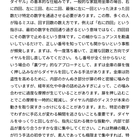
ダイヤル」の基本的な仕組みです。一般的な家庭用金庫の場合、右
に四回、左に三回、右に二回、最後に左に一回といった決まった回
数だけ特定の数字を通過させる必要があります。この際、多くの人
が陥るミスは、回す回数の数え方です。例えば「右に四回」という
指示は、最初の数字を四回通り過ぎるという意味ではなく、四回目
にその数字で止めるという意味です。この細かなニュアンスを勘違
いしているだけで、正しい番号を知っていても開かないという事態
が頻発します。まずは、今一度落ち着いて、正確な回数と方向でダ
イヤルを回し直してみてください。 もし番号が全く分からないと
いう場合の「裏ワザ」的なアプローチとして、まずは金庫の扉を強
く押し込みながらダイヤルを回してみる手法があります。金庫は防
盗性を高めるために、内部のかんぬき部分が扉の枠と密接に噛み合
っていますが、経年劣化や中身の詰め込みすぎによって、この噛み
合わせに過度な摩擦が生じていることがあります。扉を押し込むこ
とでこの摩擦を一時的に軽減し、ダイヤル内部のディスクが本来の
動きを取り戻すきっかけになることがあります。また、特定の数字
でわずかに手応えが変わる瞬間を逃さないことも重要です。ダイヤ
ルをゆっくりと回しながら、指先に伝わる微かな振動や、内部で部
品が重なり合うかすかな音に集中してください。これは熟練の職人
が行う手法の初歩ですが、素人であっても極限まで集中すれば、特