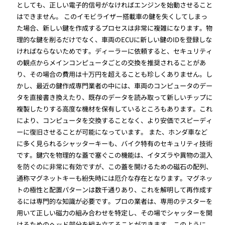
としても、正しい電子的信号がなければエンジンを始動させること
はできません。 このイモビライザー搭載車の鍵を失くしてしまっ
た場合、新しい鍵を作成するプロセスは非常に複雑になります。物
理的な鍵を削るだけでなく、車両のECUに新しい鍵のIDを登録しな
ければならないためです。ディーラーに依頼すると、セキュリティ
の観点からメインコンピュータごとの交換を推奨されることがあ
り、その場合の費用は十万円を超えることも珍しくありません。し
かし、最近の鍵作成専門業者の中には、車両のコンピュータのデー
タを直接書き換えたり、既存のデータを読み取って新しいチップに
複製したりする高度な機材を保有しているところもあります。これ
により、コンピュータを交換することなく、より安価でスピーディ
ーに復旧させることが可能になっています。 また、ホンダ車など
に多く見られるシャッターキーも、バイク特有のセキュリティ技術
です。鍵穴を物理的な蓋で塞ぐこの機能は、イタズラや異物の混入
を防ぐのに非常に有効ですが、この蓋を開けるための磁石の配列、
通称マグネットキーも紛失時には厄介な存在となります。マグネッ
トの極性と配置パターンは数千通りあり、これを解明して再作成す
るには専門的な知識が必要です。プロの業者は、専用のテスターを
用いて正しい磁力の組み合わせを特定し、その場でシャッターを開
けるためのヘッド部分を組み立てることができます。このように、