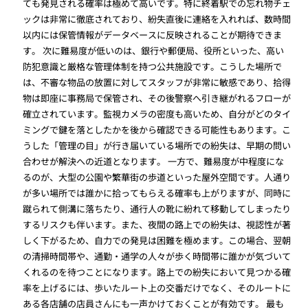
ても発見される確率は極めて高いです。特に終着駅での忘れ物チェ
ックは非常に徹底されており、紛失直後に連絡を入れれば、数時間
以内には保管情報がデータベースに反映されることが期待できま
す。 次に難易度が低いのは、銀行や郵便局、役所といった、高い
防犯意識と厳格な管理体制を持つ公共施設です。こうした場所で
は、不審な物品の放置に対してスタッフが非常に敏感であり、拾得
物は即座に事務局で保管され、その後警察へ引き継がれるフローが
確立されています。監視カメラの密度も高いため、自分がどのタイ
ミングで鍵を落としたかを後から確認できる可能性もあります。こ
うした「管理の目」が行き届いている場所での紛失は、早期の問い
合わせが解決への近道となります。 一方で、難易度が中程度にな
るのが、大型の公園や繁華街の歩道といった屋外空間です。人通り
が多い場所では誰かに拾ってもらえる確率も上がりますが、同時に
蹴られて側溝に落ちたり、通行人の靴に紛れて移動してしまったり
するリスクも伴います。また、夜間の路上での紛失は、視認性が著
しく下がるため、自力での発見は困難を極めます。この場合、翌朝
の清掃時間帯や、通勤・通学の人々が歩く時間帯に誰かが気づいて
くれるのを待つことになります。路上での紛失において見つかる確
率を上げるには、歩いたルート上の交番だけでなく、そのルートに
ある各店舗の店員さんにも一声かけておくことが有効です。 最も