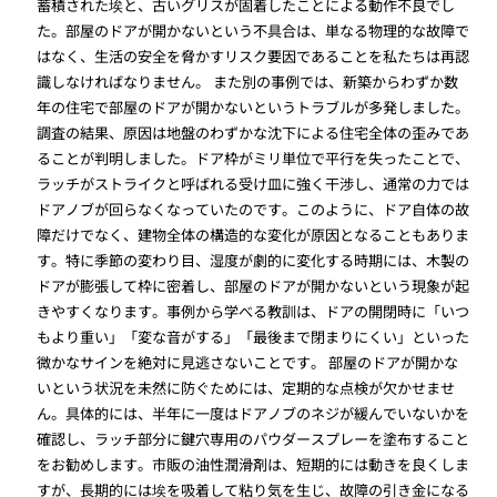
蓄積された埃と、古いグリスが固着したことによる動作不良でし
た。部屋のドアが開かないという不具合は、単なる物理的な故障で
はなく、生活の安全を脅かすリスク要因であることを私たちは再認
識しなければなりません。 また別の事例では、新築からわずか数
年の住宅で部屋のドアが開かないというトラブルが多発しました。
調査の結果、原因は地盤のわずかな沈下による住宅全体の歪みであ
ることが判明しました。ドア枠がミリ単位で平行を失ったことで、
ラッチがストライクと呼ばれる受け皿に強く干渉し、通常の力では
ドアノブが回らなくなっていたのです。このように、ドア自体の故
障だけでなく、建物全体の構造的な変化が原因となることもありま
す。特に季節の変わり目、湿度が劇的に変化する時期には、木製の
ドアが膨張して枠に密着し、部屋のドアが開かないという現象が起
きやすくなります。事例から学べる教訓は、ドアの開閉時に「いつ
もより重い」「変な音がする」「最後まで閉まりにくい」といった
微かなサインを絶対に見逃さないことです。 部屋のドアが開かな
いという状況を未然に防ぐためには、定期的な点検が欠かせませ
ん。具体的には、半年に一度はドアノブのネジが緩んでいないかを
確認し、ラッチ部分に鍵穴専用のパウダースプレーを塗布すること
をお勧めします。市販の油性潤滑剤は、短期的には動きを良くしま
すが、長期的には埃を吸着して粘り気を生じ、故障の引き金になる