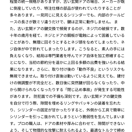
程度の統一規格がありますが、古い玄関ドアの場合、メーカーが既
に倒産していたり、特注仕様の部品が使われていたりすることが
多々あります。一見同じに見えるシリンダーでも、内部のテールピ
ースの長さが数ミリ違うだけで、鍵は正常に動作しません。 ま
た、古い玄関ドアの鍵交換で頻発するのが、ネジ穴の破損です。数
十年の歳月を経て、ネジとドアの鋼板が電蝕によって固着している
ことがあり、無理に回そうとするとネジ頭をなめてしまったり、ネ
ジ自体が中で折れてしまったりします。こうなると、素人の手には
負えなくなり、結局は専門業者を呼んでドア自体を加工修繕するこ
とになり、当初の節約分を遥かに上回る多額の出費を強いられる結
果になります。さらに、取り付け後の「動作不良」というリスクも
無視できません。取り付け直後は動いているように見えても、建付
けの微調整が不完全だと、数日後に突然鍵が回らなくなったり、中
から開けられなくなったりする「閉じ込め事故」が発生する可能性
があります。 防犯面での不備も深刻です。古い玄関ドアの鍵交換
を自分で行う際、隙間を埋めるリングやパッキンの装着を忘れた
り、シリンダーの固定が甘かったりすると、外側から工具で簡単に
シリンダーを引っこ抜かれてしまうという脆弱性を生んでしまいま
す。プロの職人は、ドアの素材や厚みに合わせて、隙間ができない
よう、そして物理的な攻撃に耐えられるよう、最適なトルクで締め