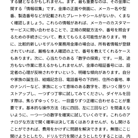
する鍵となるかもしれません。まず、最も重要なのは、その金庫に
関する「情報収集」です。金庫の正面や側面に、メーカー名や型
番、製造番号などが記載されたプレートやシールがないか、くまな
く確認しましょう。これらの情報があれば、メーカーのカスタマー
サービスに問い合わせることで、正規の開錠方法や、番号を照会す
るための手続きについて、教えてもらえる可能性があります。特
に、比較的新しいモデルや業務用金庫の場合は、所有者情報が登録
されていれば、厳格な本人確認の上で、番号を教えてくれるケース
もあります。次に、心当たりのある「数字の探索」です。一見、途
方もない作業に思えるかもしれませんが、金庫の暗証番号には、設
定者の心理が反映されやすいという、明確な傾向があります。自分
や家族の誕生日、結婚記念日、電話番号の下四桁、住所の番地、車
のナンバーなど、家族にとって意味のある数字を、思いつく限りリ
ストアップし、一つずつ丁寧に試してみてください。ダイヤルを回
す際は、焦らずゆっくりと、一目盛りずつ正確に合わせることが重
要です。基本的な操作方法（右に四回、左に三回など）を間違えな
いように、一つ一つの数字を確実に試していくのです。これらのア
ナログな方法で開く確率は決して高くはありませんが、もし開ける
ことができれば、費用をかけずに問題を解決できます。無理にこじ
開けようとしたり、ドリルで穴を開けようとしたりすることは、内