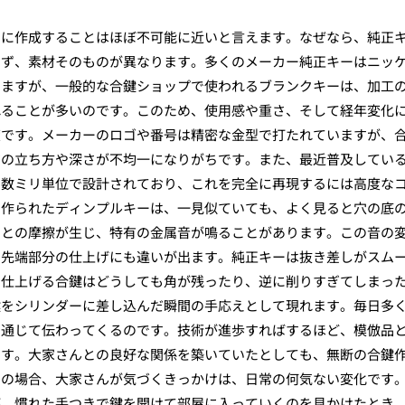
うに作成することはほぼ不可能に近いと言えます。なぜなら、純正
まず、素材そのものが異なります。多くのメーカー純正キーはニッ
いますが、一般的な合鍵ショップで使われるブランクキーは、加工
れることが多いのです。このため、使用感や重さ、そして経年変化
度です。メーカーのロゴや番号は精密な金型で打たれていますが、
ジの立ち方や深さが不均一になりがちです。また、最近普及してい
マ数ミリ単位で設計されており、これを完全に再現するには高度な
で作られたディンプルキーは、一見似ていても、よく見ると穴の底
ーとの摩擦が生じ、特有の金属音が鳴ることがあります。この音の
の先端部分の仕上げにも違いが出ます。純正キーは抜き差しがスム
で仕上げる合鍵はどうしても角が残ったり、逆に削りすぎてしまっ
鍵をシリンダーに差し込んだ瞬間の手応えとして現れます。毎日多
を通じて伝わってくるのです。技術が進歩すればするほど、模倣品
です。大家さんとの良好な関係を築いていたとしても、無断の合鍵
くの場合、大家さんが気づくきっかけは、日常の何気ない変化です
が、慣れた手つきで鍵を開けて部屋に入っていくのを見かけたとき