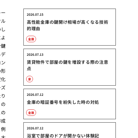
キー
2026.07.15
ケル
高性能金庫の鍵開け相場が高くなる技術
的理由
のし
によ
金庫
合鍵
るデ
2026.07.13
賃貸物件で部屋の鍵を増設する際の注意
コン
点
の形
変化
家
ーズ
2026.07.12
たり
金庫の暗証番号を紛失した時の対処
くの
との
金庫
作成
。例
2026.07.12
浴室で部屋のドアが開かない体験記
、大