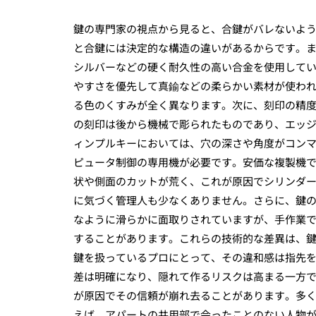
鍵の専門家の視点から見ると、合鍵がバレないよ
と合鍵には決定的な構造の違いがあるからです。
シルバーなどの硬く耐久性の高い合金を使用して
やすさを優先して真鍮などの柔らかい素材が使わ
る色のくすみが全く異なります。次に、刻印の精
の刻印は後から機械で彫られたものであり、エッ
ィンプルキーにおいては、穴の深さや角度がコン
ピュータ制御の専用機が必要です。安価な複製機
状や側面のカットが荒く、これが原因でシリンダ
に気づく管理人も少なくありません。さらに、鍵
なように滑らかに面取りされていますが、手作業
することがあります。これらの技術的な差異は、
鍵を扱っているプロにとって、その違和感は指先
差は明確になり、隠れて作るリスクは高まる一方
が原因でその信頼が崩れ去ることがあります。多
えば、アパートの共用部で会ったことのない人物