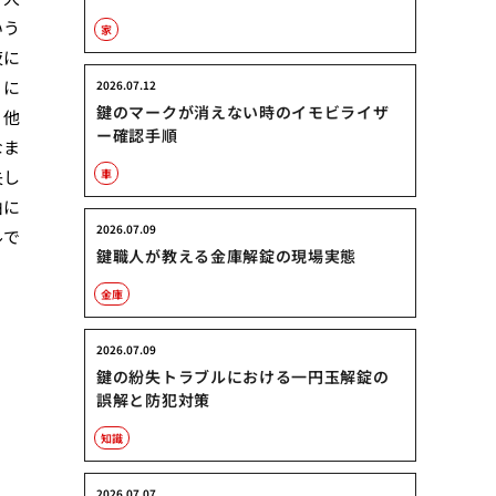
いう
家
夜に
りに
2026.07.12
鍵のマークが消えない時のイモビライザ
、他
ー確認手順
なま
失し
車
由に
2026.07.09
ルで
鍵職人が教える金庫解錠の現場実態
金庫
2026.07.09
鍵の紛失トラブルにおける一円玉解錠の
誤解と防犯対策
知識
2026.07.07