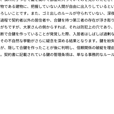
有物である建物に、把握していない人間が自由に出入りしていると
恐ろしいことです。また、ゴミ出しのルールが守られていない、深
の過程で契約者以外の居住者や、合鍵を持つ第三者の存在が浮き彫
えがちですが、大家さんの側からすれば、それは防犯上の穴であり
無断で合鍵を作っていることが発覚した際、入居者はしばしば過剰
、その不自然な挙動がさらに疑念を深める結果となります。鍵を紛
のが、隠して合鍵を作ったことが後に判明し、信頼関係の破綻を理
す。契約書に記載されている鍵の管理条項は、単なる事務的なルー