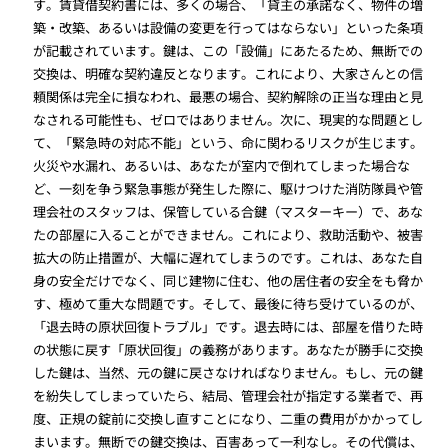
す。賃貸借契約書には、多くの場合、「貸主の承諾なく、物件の増
築・改築、あるいは設備の変更を行ってはならない」といった条項
が記載されています。鍵は、この「設備」にあたるため、無断での
交換は、明確な契約違反となります。これにより、大家さんとの信
頼関係は完全に損なわれ、最悪の場合、契約解除の正当な理由と見
なされる可能性も、ゼロではありません。次に、現実的な問題とし
て、「緊急時の対応不能」という、命に関わるリスクが生じます。
火災や水漏れ、あるいは、あなたが室内で倒れてしまった場合な
ど、一刻を争う緊急事態が発生した際に、駆けつけた消防隊員や管
理会社のスタッフは、保管している合鍵（マスターキー）で、あな
たの部屋に入ることができません。これにより、救助活動や、被害
拡大の防止措置が、大幅に遅れてしまうのです。これは、あなた自
身の安全だけでなく、同じ建物に住む、他の居住者の安全をも脅か
す、極めて重大な問題です。そして、最後に待ち受けているのが、
「退去時の原状回復トラブル」です。退去時には、部屋を借りた時
の状態に戻す「原状回復」の義務があります。あなたが勝手に交換
した鍵は、当然、元の鍵に戻さなければなりません。もし、元の鍵
を紛失してしまっていたら、結局、管理会社が指定する業者で、再
度、正規の錠前に交換し直すことになり、二重の費用がかかってし
まいます。無断での鍵交換は、百害あって一利なし。その代償は、