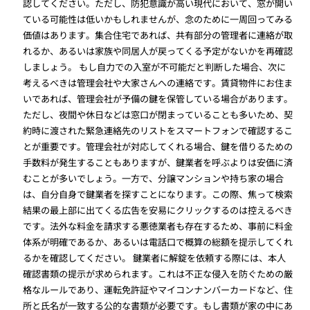
認してください。ただし、防犯意識が高い現代において、窓が開い
ている可能性は低いかもしれませんが、念のために一周回ってみる
価値はあります。集合住宅であれば、共有部分の管理者に連絡が取
れるか、あるいは家族や同居人が戻ってくる予定がないかを再確認
しましょう。 もし自力での入室が不可能だと判断した場合、次に
考えるべきは管理会社や大家さんへの連絡です。賃貸物件にお住ま
いであれば、管理会社が予備の鍵を保管している場合があります。
ただし、夜間や休日などは窓口が閉まっていることも多いため、契
約時に渡された緊急連絡先のリストをスマートフォンで確認するこ
とが重要です。管理会社が対応してくれる場合、鍵を借りるための
手数料が発生することもありますが、鍵業者を呼ぶよりは安価に済
むことが多いでしょう。一方で、分譲マンションや持ち家の場合
は、自分自身で鍵業者を探すことになります。この際、焦って検索
結果の最上部に出てくる広告を安易にクリックするのは控えるべき
です。法外な料金を請求する悪徳業者も存在するため、事前に料金
体系が明確であるか、あるいは電話口で概算の総額を提示してくれ
るかを確認してください。 鍵業者に解錠を依頼する際には、本人
確認書類の提示が求められます。これは不正な侵入を防ぐための厳
格なルールであり、運転免許証やマイコンナンバーカードなど、住
所と氏名が一致する公的な書類が必要です。もし書類が家の中にあ