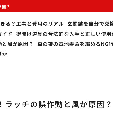
原因？
できる？工事と費用のリアル
玄関鍵を自分で交
ガイド
鍵開け道具の合法的な入手と正しい使用
動と風が原因？
車の鍵の電池寿命を縮めるNG
きか
！ラッチの誤作動と風が原因