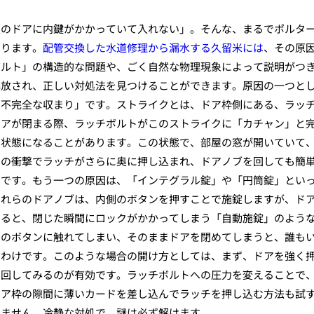
室のドアに内鍵がかかっていて入れない」。そんな、まるでポルタ
あります。
配管交換した水道修理から漏水する久留米には
、その原
ボルト」の構造的な問題や、ごく自然な物理現象によって説明がつ
解放され、正しい対処法を見つけることができます。原因の一つと
の不完全な収まり」です。ストライクとは、ドア枠側にある、ラッ
ドアが閉まる際、ラッチボルトがこのストライクに「カチャン」と
る状態になることがあります。この状態で、部屋の窓が開いていて
その衝撃でラッチがさらに奥に押し込まれ、ドアノブを回しても簡
のです。もう一つの原因は、「インテグラル錠」や「円筒錠」とい
これらのドアノブは、内側のボタンを押すことで施錠しますが、ド
めると、閉じた瞬間にロックがかかってしまう「自動施錠」のよう
このボタンに触れてしまい、そのままドアを閉めてしまうと、誰も
るわけです。このような場合の開け方としては、まず、ドアを強く
と回してみるのが有効です。ラッチボルトへの圧力を変えることで
ドア枠の隙間に薄いカードを差し込んでラッチを押し込む方法も試
りません。冷静な対処で、謎は必ず解けます。