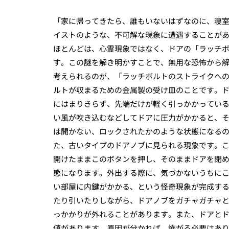
「家に帰ってきたら、誰もいないはずなのに、寝
イストのような、不可解な現象に遭遇することが
ほとんどは、心霊現象ではなく、ドアの「ラッチ
す。この謎を解き明かすことで、無用な恐怖から
考えられるのが、「ラッチボルトのストライクへ
ルトが収まるための金属製の受け皿のことです。
にはまりきらず、先端だけが軽く引っかかってい
い風が吹き込むなどしてドアに圧力がかかると、
は開かない、ロックされたかのような状態になる
た、古いタイプのドアノブに見られる現象です。
開けたままこのボタンを押し、そのままドアを閉
態になります。外出する際に、気づかないうちに
い部屋に内鍵がかかる、という怪奇現象が完成す
たり引いたりしながら、ドアノブをガチャガチャ
っかかりが外れることがあります。また、ドアと
値があります。原因が分かれば、怖がる必要はあ