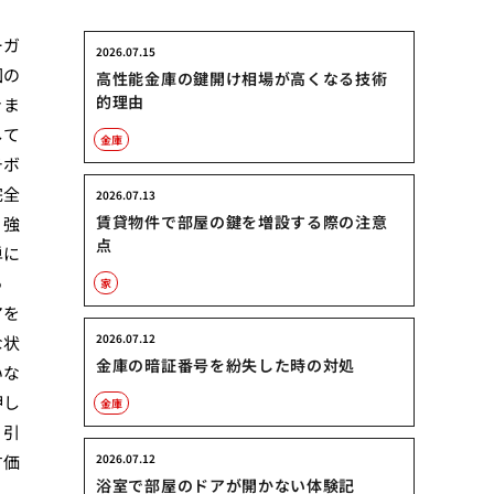
ーガ
2026.07.15
因の
高性能金庫の鍵開け相場が高くなる技術
的理由
きま
して
金庫
チボ
完全
2026.07.13
賃貸物件で部屋の鍵を増設する際の注意
、強
点
単に
っ
家
アを
2026.07.12
な状
金庫の暗証番号を紛失した時の対処
いな
押し
金庫
、引
す価
2026.07.12
浴室で部屋のドアが開かない体験記