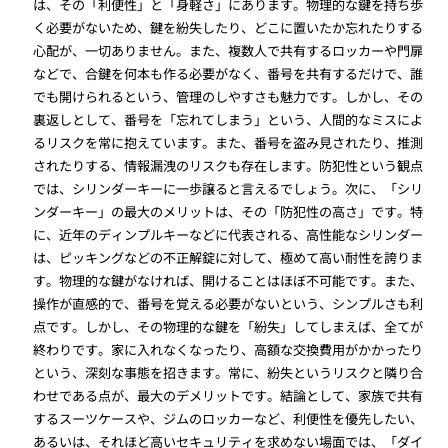
は、その「利便性」と「身軽さ」にあります。物理的な鍵を持ち歩
く必要がないため、鍵を紛失したり、どこに置いたか忘れたりする
心配が、一切ありません。また、複数人で共有するロッカーや門扉
などで、合鍵を何本も作る必要がなく、番号を共有するだけで、誰
でも開けられるという、管理のしやすさも魅力です。しかし、その
裏返しとして、番号を「忘れてしまう」という、人間的なミスによ
るリスクを常に抱えています。また、番号を盗み見されたり、推測
されたりする、情報漏洩のリスクも存在します。防犯性という観点
では、シリンダーキーに一歩譲ると言えるでしょう。次に、「シリ
ンダーキー」の最大のメリットは、その「防犯性の高さ」です。特
に、近年のディンプルキーなどに代表される、高性能なシリンダー
は、ピッキングなどの不正解錠に対して、極めて高い耐性を誇りま
す。物理的な鍵がなければ、開けることはほぼ不可能です。また、
操作が直感的で、番号を覚える必要がないという、シンプルさも利
点です。しかし、その物理的な鍵を「紛失」してしまえば、全てが
終わりです。家に入れなくなったり、高額な交換費用がかかったり
という、深刻な事態を招きます。常に、紛失というリスクと隣り合
わせである点が、最大のデメリットです。結論として、家族で共有
するスーツケースや、ジムのロッカーなど、利便性を優先したい、
あるいは、それほど高いセキュリティを求めない場面では、「ダイ