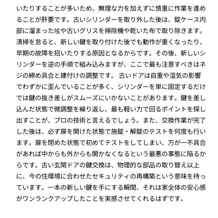
いたりすることが多いため、無理な力を加えずに慎重に作業を進め
ることが肝要です。古いシリンダーを取り外した後は、錠ケース内
部に溜まった埃や古いグリスを掃除機や乾いた布で取り除きます。
清掃を怠ると、新しい鍵を取り付けた後でも動作が重くなったり、
早期の故障を招いたりする原因となるからです。その後、新しいシ
リンダーを逆の手順で組み込みますが、ここで最も注意すべきはネ
ジの締め具合と建付けの調整です。 古いドアは自重や湿気の影響
でわずかに歪んでいることが多く、シリンダーを単に固定するだけ
では鍵の抜き差しがスムーズにいかないことがあります。鍵を差し
込んだ状態で微調整を繰り返し、最も軽い力で回るポイントを探し
出すことが、プロの技術と言えるでしょう。また、交換作業が完了
した後は、必ず扉を開けた状態で施錠・解錠のテストを何度も行い
ます。扉を閉めた状態で初めてテストをしてしまい、万が一不具合
があれば中からも外からも開かなくなるという最悪の事態に陥るか
らです。古い玄関ドアの鍵交換は、物理的な部品の取り替え以上
に、今の住環境に合わせたセキュリティの再構築という意味を持っ
ています。一本の新しい鍵を手にする瞬間、それは家全体の安心感
がワンランクアップしたことを実感させてくれるはずです。