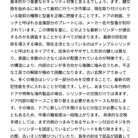
基本的かつ重要なセキュリティ対策と言えるでしょう。まず、鍵交
換を始めるにあたって最初に行うべき作業は、現在取り付けられて
いる錠前の種類と型番を正確に把握することです。ドアの側面、ラ
ッチと呼ばれる金属部分のプレートには、メーカー名や型番が刻印
されています。この情報を基に、どのような最新シリンダーが適合
するのかを調査することからすべてが始まります。 最新の防犯技
術を導入する場合、現在主流となっているのはディンプルシリンダ
ーと呼ばれるタイプです。従来のギザギザした形状の鍵とは異な
り、表面に多数の小さなくぼみが配置されているのが特徴です。こ
の構造により、内部のピンが多方向から複雑に噛み合うため、不正
な工具での解錠が極めて困難になります。古い玄関ドアであって
も、多くの場合はシリンダー部分のみを交換することで、最新の防
犯性能を手に入れることが可能です。しかし、あまりにも年代物の
ドアや特殊な海外製品の場合、シリンダーの交換だけでは済まず、
ドア内部の錠ケースごと取り替える必要があるケースも存在しま
す。その場合、ドアに新しい穴を開けるなどの加工が必要になるこ
ともあるため、作業の難易度は一段階上がります。 具体的な交換
手順としては、まず内側のつまみであるサムターン付近のネジを外
し、シリンダーを固定しているピンやプレートを取り除きます。こ
の際、古いネジが錆びついていたり、長年の砂埃で部品が固着して